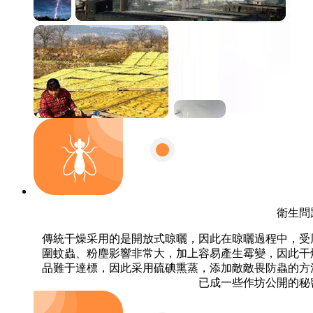
衛生問
傳統干燥采用的是開放式晾曬，因此在晾曬過程中，受
圍蚊蟲、粉塵影響非常大，加上容易產生霉變，因此干
品難于達標，因此采用硫碘熏蒸，添加敵敵畏防蟲的方
已成一些作坊公開的秘