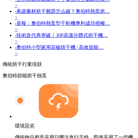
>
-
果蔬藥材烘干難題怎么破？奧伯特熱泵烘…
>
-
喜報：奧伯特熱泵型干鞋機專利成功授權…
>
-
技術迭代再突破｜30P高溫分體式烘干機…
>
-
奧伯特小型家用花椒烘干機 | 高效節能…
>
傳統烘干
行業現狀
奧伯特節能烘干熱泵
環境惡劣
傳統物品都是采用日曬法進行干燥，即使采用了一些機