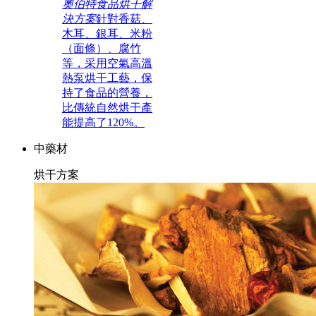
奧伯特食品烘干解
決方案
針對香菇、
木耳、銀耳、米粉
（面條）、腐竹
等，采用空氣高溫
熱泵烘干工藝，保
持了食品的營養，
比傳統自然烘干產
能提高了120%。
中藥材
烘干方案