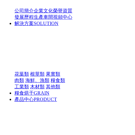
公司簡介
企業文化
榮譽資質
發展歷程
生產車間
視頻中心
解決方案
SOLUTION
花葉類
根莖類
果實類
肉類
海鮮、漁類
糧食類
工業類
木材類
其他類
糧食烘干
GRAIN
產品中心
PRODUCT