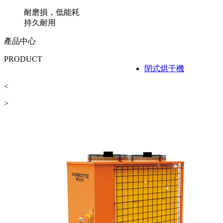
耐磨損，低能耗
持久耐用
產品中心
PRODUCT
閉式烘干機
工業烘
<
>