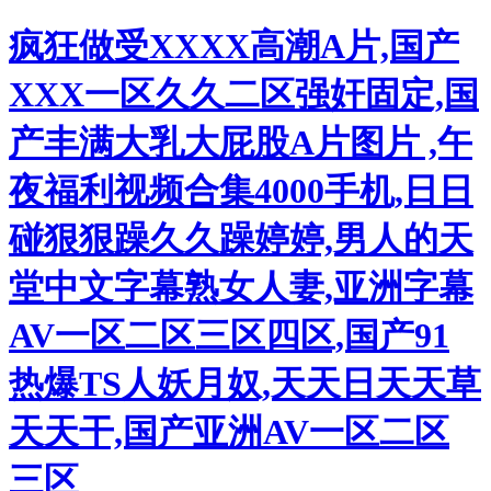
疯狂做受XXXX高潮A片,国产
XXX一区久久二区强奸固定,国
产丰满大乳大屁股A片图片 ,午
夜福利视频合集4000手机,日日
碰狠狠躁久久躁婷婷,男人的天
堂中文字幕熟女人妻,亚洲字幕
AV一区二区三区四区,国产91
热爆TS人妖月奴,天天日天天草
天天干,国产亚洲AV一区二区
三区