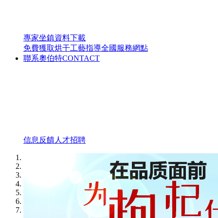
專家坐鎮
資料下載
免費獲取烘干工藝指導
全國服務網點
聯系奧伯特
CONTACT
信息反饋
人才招聘
1
2
3
4
5
6
7