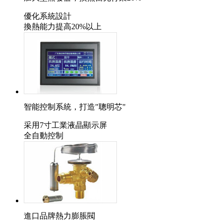
優化系統設計
換熱能力提高20%以上
智能控制系統，打造"聰明芯"
采用7寸工業液晶顯示屏
全自動控制
進口品牌熱力膨脹閥