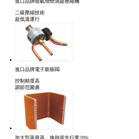
進口品牌噴氣增焓渦旋壓縮機
二級壓縮技術
超低溫運行
進口品牌電子膨脹閥
控制精度高
調節范圍廣
加大型蒸發器，換熱當先行業20%