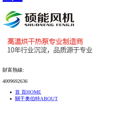
財富熱線:
4009692636
首 頁
HOME
關于奧伯特
ABOUT