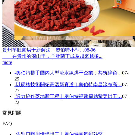
貴州羊肚菌烘干新解法：奧伯特小型…
08-06
在貴州的深山里，羊肚菌正成為越來越多...
more
-
奧伯特攜手國內大型流水線烘干企業，共筑綠色…
07-
29
-
以硬核技術開拓高溫新賽道｜奧伯特南昌涂布高…
07-
27
-
通力協作落地新工程｜奧伯特福建福鼎紫菜烘干…
07-
22
常見問題
FAQ
-
告別日曬與燃煤烘干｜奧伯特空氣能熱泵…