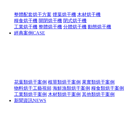
整體配套烘干方案
煙葉烘干機
木材烘干機
糧食烘干機
開閉烘干機
閉式烘干機
工業烘干機
整體烘干機
分體烘干機
動態烘干機
經典案例
CASE
花葉類烘干案例
根莖類烘干案例
果實類烘干案例
物料烘干工藝視頻
海鮮漁類烘干案例
糧食類烘干案例
工業類烘干案例
木材類烘干案例
其他類烘干案例
新聞資訊
NEWS