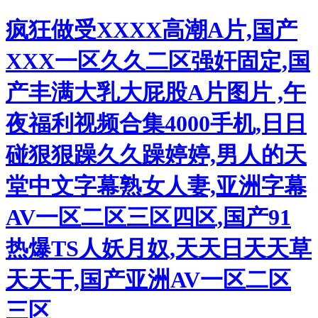
疯狂做受XXXX高潮A片,国产
XXX一区久久二区强奸固定,国
产丰满大乳大屁股A片图片 ,午
夜福利视频合集4000手机,日日
碰狠狠躁久久躁婷婷,男人的天
堂中文字幕熟女人妻,亚洲字幕
AV一区二区三区四区,国产91
热爆TS人妖月奴,天天日天天草
天天干,国产亚洲AV一区二区
三区