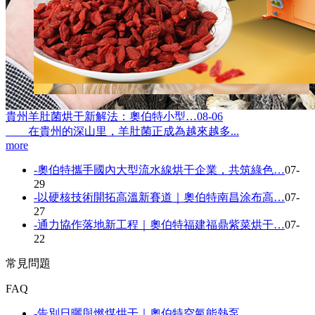
貴州羊肚菌烘干新解法：奧伯特小型…
08-06
在貴州的深山里，羊肚菌正成為越來越多...
more
-
奧伯特攜手國內大型流水線烘干企業，共筑綠色…
07-
29
-
以硬核技術開拓高溫新賽道｜奧伯特南昌涂布高…
07-
27
-
通力協作落地新工程｜奧伯特福建福鼎紫菜烘干…
07-
22
常見問題
FAQ
-
告別日曬與燃煤烘干｜奧伯特空氣能熱泵…