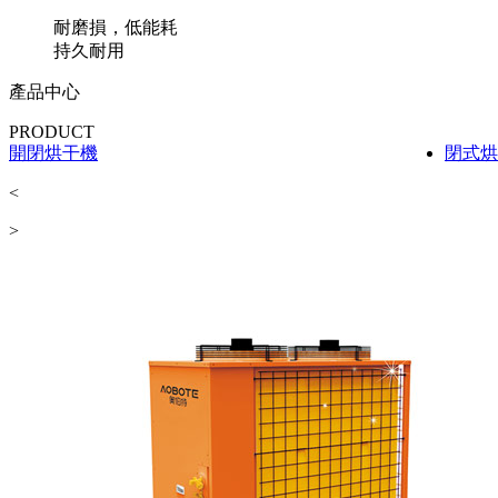
耐磨損，低能耗
持久耐用
產品中心
PRODUCT
閉式烘干機
工業烘
<
>