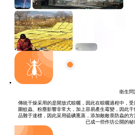
衛生問
傳統干燥采用的是開放式晾曬，因此在晾曬過程中，受
圍蚊蟲、粉塵影響非常大，加上容易產生霉變，因此干
品難于達標，因此采用硫碘熏蒸，添加敵敵畏防蟲的方
已成一些作坊公開的秘