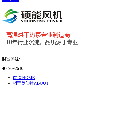
財富熱線:
4009692636
首 頁
HOME
關于奧伯特
ABOUT