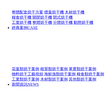
整體配套烘干方案
煙葉烘干機
木材烘干機
糧食烘干機
開閉烘干機
閉式烘干機
工業烘干機
整體烘干機
分體烘干機
動態烘干機
經典案例
CASE
花葉類烘干案例
根莖類烘干案例
果實類烘干案例
物料烘干工藝視頻
海鮮漁類烘干案例
糧食類烘干案例
工業類烘干案例
木材類烘干案例
其他類烘干案例
新聞資訊
NEWS