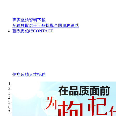
專家坐鎮
資料下載
免費獲取烘干工藝指導
全國服務網點
聯系奧伯特
CONTACT
信息反饋
人才招聘
1
2
3
4
5
6
7