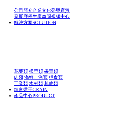
公司簡介
企業文化
榮譽資質
發展歷程
生產車間
視頻中心
解決方案
SOLUTION
花葉類
根莖類
果實類
肉類
海鮮、漁類
糧食類
工業類
木材類
其他類
糧食烘干
GRAIN
產品中心
PRODUCT