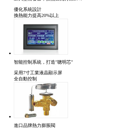
優化系統設計
換熱能力提高20%以上
智能控制系統，打造"聰明芯"
采用7寸工業液晶顯示屏
全自動控制
進口品牌熱力膨脹閥