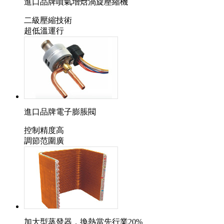
進口品牌噴氣增焓渦旋壓縮機
二級壓縮技術
超低溫運行
進口品牌電子膨脹閥
控制精度高
調節范圍廣
加大型蒸發器，換熱當先行業20%