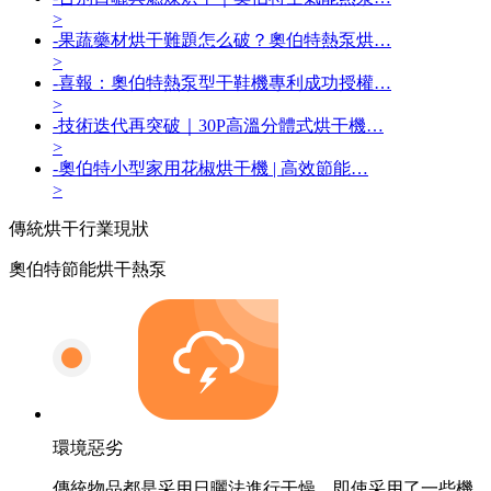
>
-
果蔬藥材烘干難題怎么破？奧伯特熱泵烘…
>
-
喜報：奧伯特熱泵型干鞋機專利成功授權…
>
-
技術迭代再突破｜30P高溫分體式烘干機…
>
-
奧伯特小型家用花椒烘干機 | 高效節能…
>
傳統烘干
行業現狀
奧伯特節能烘干熱泵
環境惡劣
傳統物品都是采用日曬法進行干燥，即使采用了一些機