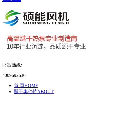
財富熱線:
4009692636
首 頁
HOME
關于奧伯特
ABOUT