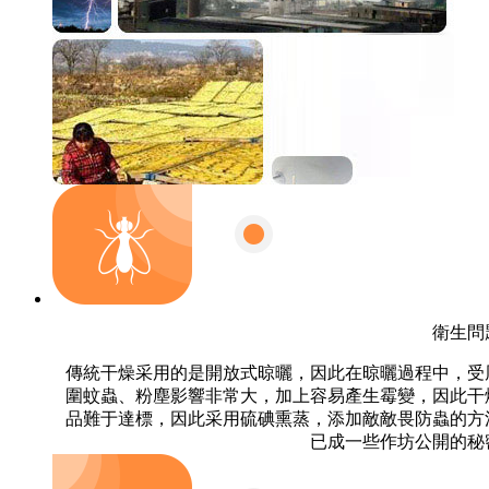
衛生問
傳統干燥采用的是開放式晾曬，因此在晾曬過程中，受
圍蚊蟲、粉塵影響非常大，加上容易產生霉變，因此干
品難于達標，因此采用硫碘熏蒸，添加敵敵畏防蟲的方
已成一些作坊公開的秘