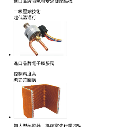
進口品牌噴氣增焓渦旋壓縮機
二級壓縮技術
超低溫運行
進口品牌電子膨脹閥
控制精度高
調節范圍廣
加大型蒸發器，換熱當先行業20%