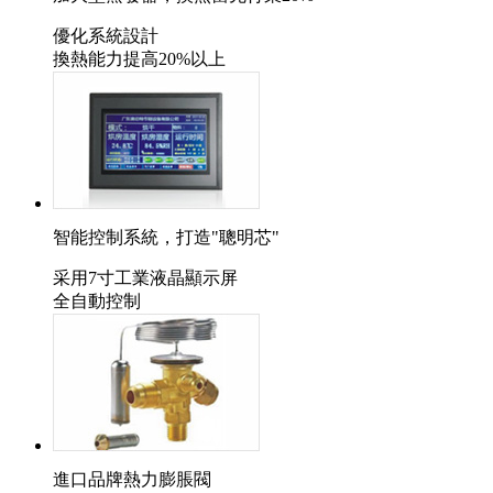
優化系統設計
換熱能力提高20%以上
智能控制系統，打造"聰明芯"
采用7寸工業液晶顯示屏
全自動控制
進口品牌熱力膨脹閥