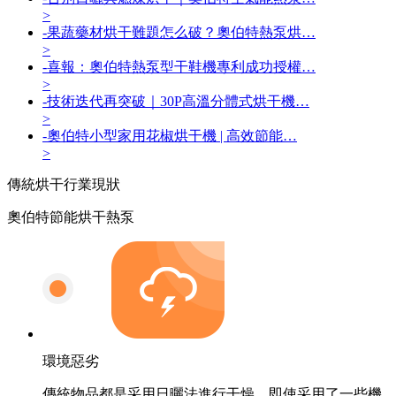
>
-
果蔬藥材烘干難題怎么破？奧伯特熱泵烘…
>
-
喜報：奧伯特熱泵型干鞋機專利成功授權…
>
-
技術迭代再突破｜30P高溫分體式烘干機…
>
-
奧伯特小型家用花椒烘干機 | 高效節能…
>
傳統烘干
行業現狀
奧伯特節能烘干熱泵
環境惡劣
傳統物品都是采用日曬法進行干燥，即使采用了一些機