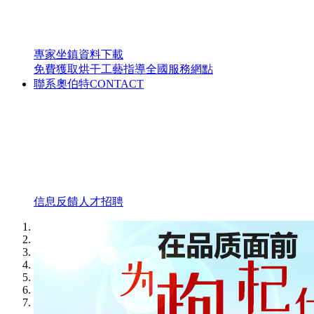
專家坐鎮
資料下載
免費獲取烘干工藝指導
全國服務網點
聯系奧伯特
CONTACT
信息反饋
人才招聘
1
2
3
4
5
6
7