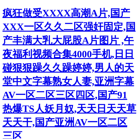
疯狂做受XXXX高潮A片,国产
XXX一区久久二区强奸固定,国
产丰满大乳大屁股A片图片 ,午
夜福利视频合集4000手机,日日
碰狠狠躁久久躁婷婷,男人的天
堂中文字幕熟女人妻,亚洲字幕
AV一区二区三区四区,国产91
热爆TS人妖月奴,天天日天天草
天天干,国产亚洲AV一区二区
三区