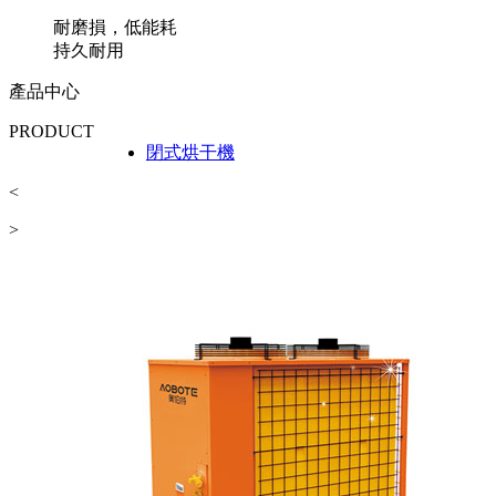
耐磨損，低能耗
持久耐用
產品中心
PRODUCT
閉式烘干機
工業烘
<
>