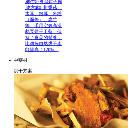
奧伯特食品烘干解
決方案
針對香菇、
木耳、銀耳、米粉
（面條）、腐竹
等，采用空氣高溫
熱泵烘干工藝，保
持了食品的營養，
比傳統自然烘干產
能提高了120%。
中藥材
烘干方案