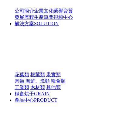
公司簡介
企業文化
榮譽資質
發展歷程
生產車間
視頻中心
解決方案
SOLUTION
花葉類
根莖類
果實類
肉類
海鮮、漁類
糧食類
工業類
木材類
其他類
糧食烘干
GRAIN
產品中心
PRODUCT