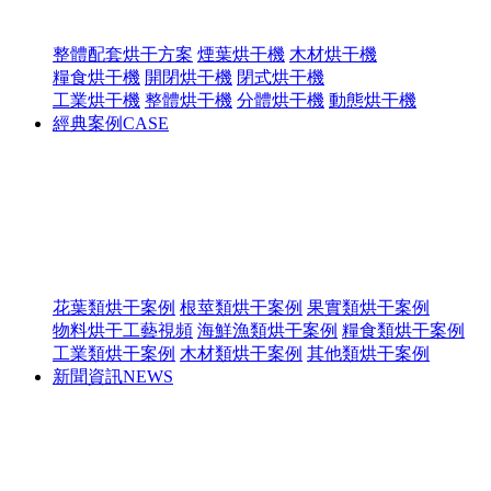
整體配套烘干方案
煙葉烘干機
木材烘干機
糧食烘干機
開閉烘干機
閉式烘干機
工業烘干機
整體烘干機
分體烘干機
動態烘干機
經典案例
CASE
花葉類烘干案例
根莖類烘干案例
果實類烘干案例
物料烘干工藝視頻
海鮮漁類烘干案例
糧食類烘干案例
工業類烘干案例
木材類烘干案例
其他類烘干案例
新聞資訊
NEWS