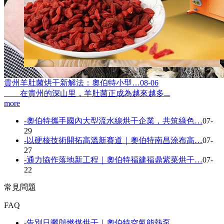
貴州羊肚菌烘干新解法：奧伯特小型…
08-06
在貴州的深山里，羊肚菌正成為越來越多...
more
-
奧伯特攜手國內大型流水線烘干企業，共筑綠色…
07-
29
-
以硬核技術開拓高溫新賽道｜奧伯特南昌涂布高…
07-
27
-
通力協作落地新工程｜奧伯特福建福鼎紫菜烘干…
07-
22
常見問題
FAQ
-
告別日曬與燃煤烘干｜奧伯特空氣能熱泵…