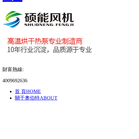
財富熱線:
4009692636
首 頁
HOME
關于奧伯特
ABOUT