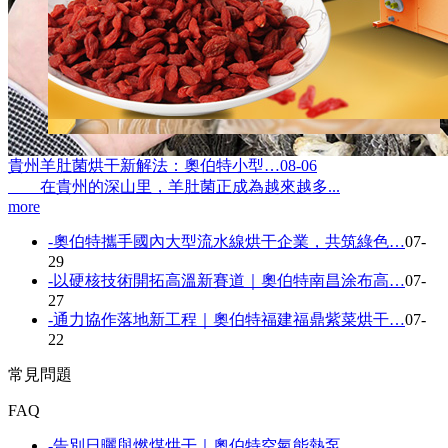
貴州羊肚菌烘干新解法：奧伯特小型…
08-06
在貴州的深山里，羊肚菌正成為越來越多...
more
-
奧伯特攜手國內大型流水線烘干企業，共筑綠色…
07-
29
-
以硬核技術開拓高溫新賽道｜奧伯特南昌涂布高…
07-
27
-
通力協作落地新工程｜奧伯特福建福鼎紫菜烘干…
07-
22
常見問題
FAQ
-
告別日曬與燃煤烘干｜奧伯特空氣能熱泵…