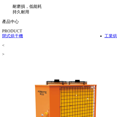
耐磨損，低能耗
持久耐用
產品中心
PRODUCT
閉式烘干機
工業烘
<
>