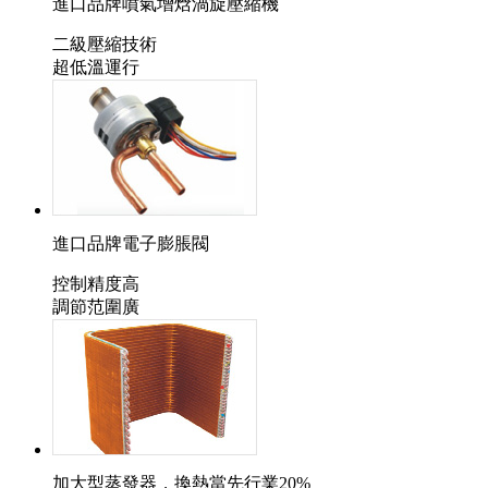
進口品牌噴氣增焓渦旋壓縮機
二級壓縮技術
超低溫運行
進口品牌電子膨脹閥
控制精度高
調節范圍廣
加大型蒸發器，換熱當先行業20%