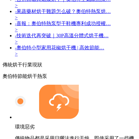
>
-
果蔬藥材烘干難題怎么破？奧伯特熱泵烘…
>
-
喜報：奧伯特熱泵型干鞋機專利成功授權…
>
-
技術迭代再突破｜30P高溫分體式烘干機…
>
-
奧伯特小型家用花椒烘干機 | 高效節能…
>
傳統烘干
行業現狀
奧伯特節能烘干熱泵
環境惡劣
傳統物品都是采用日曬法進行干燥，即使采用了一些機