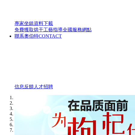
專家坐鎮
資料下載
免費獲取烘干工藝指導
全國服務網點
聯系奧伯特
CONTACT
信息反饋
人才招聘
1
2
3
4
5
6
7