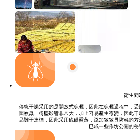
衛生問
傳統干燥采用的是開放式晾曬，因此在晾曬過程中，受
圍蚊蟲、粉塵影響非常大，加上容易產生霉變，因此干
品難于達標，因此采用硫碘熏蒸，添加敵敵畏防蟲的方
已成一些作坊公開的秘