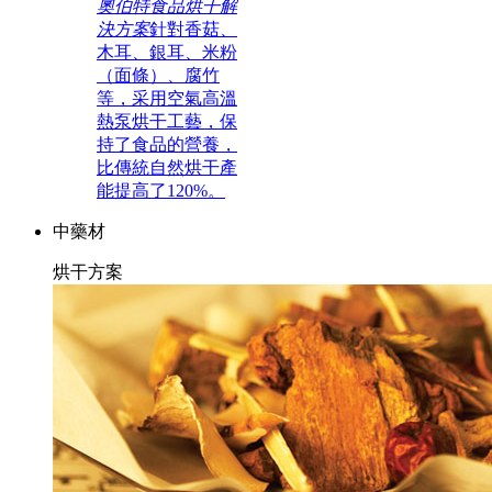
奧伯特食品烘干解
決方案
針對香菇、
木耳、銀耳、米粉
（面條）、腐竹
等，采用空氣高溫
熱泵烘干工藝，保
持了食品的營養，
比傳統自然烘干產
能提高了120%。
中藥材
烘干方案