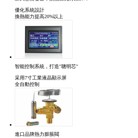
優化系統設計
換熱能力提高20%以上
智能控制系統，打造"聰明芯"
采用7寸工業液晶顯示屏
全自動控制
進口品牌熱力膨脹閥