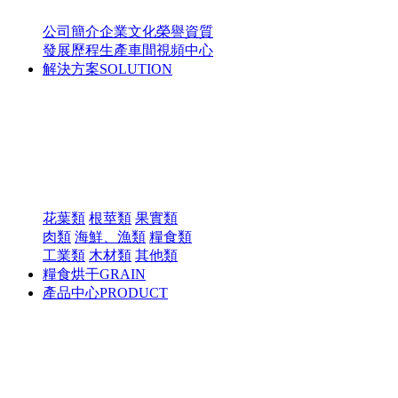
公司簡介
企業文化
榮譽資質
發展歷程
生產車間
視頻中心
解決方案
SOLUTION
花葉類
根莖類
果實類
肉類
海鮮、漁類
糧食類
工業類
木材類
其他類
糧食烘干
GRAIN
產品中心
PRODUCT