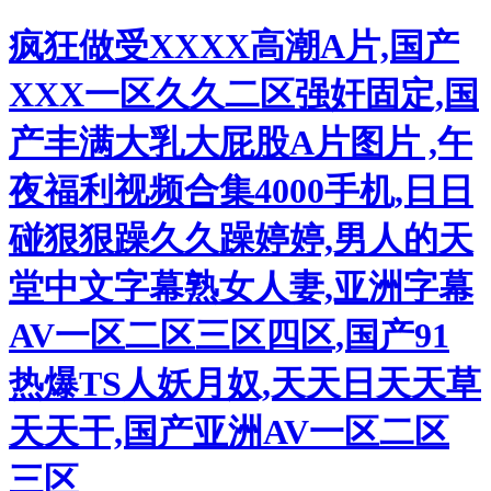
疯狂做受XXXX高潮A片,国产
XXX一区久久二区强奸固定,国
产丰满大乳大屁股A片图片 ,午
夜福利视频合集4000手机,日日
碰狠狠躁久久躁婷婷,男人的天
堂中文字幕熟女人妻,亚洲字幕
AV一区二区三区四区,国产91
热爆TS人妖月奴,天天日天天草
天天干,国产亚洲AV一区二区
三区