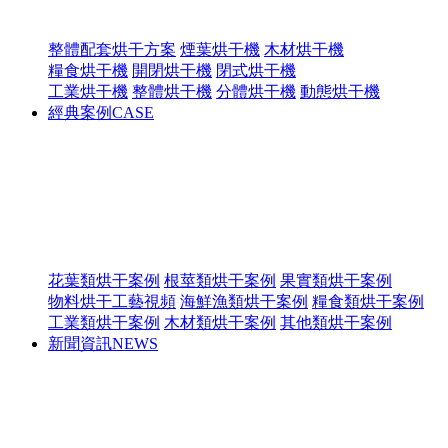
整體配套烘干方案
煙葉烘干機
木材烘干機
糧食烘干機
開閉烘干機
閉式烘干機
工業烘干機
整體烘干機
分體烘干機
動態烘干機
經典案例
CASE
花葉類烘干案例
根莖類烘干案例
果實類烘干案例
物料烘干工藝視頻
海鮮漁類烘干案例
糧食類烘干案例
工業類烘干案例
木材類烘干案例
其他類烘干案例
新聞資訊
NEWS