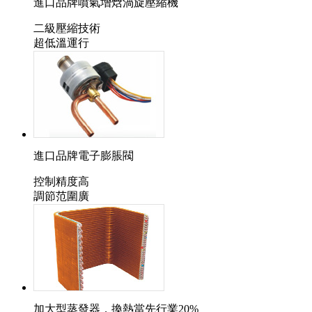
進口品牌噴氣增焓渦旋壓縮機
二級壓縮技術
超低溫運行
進口品牌電子膨脹閥
控制精度高
調節范圍廣
加大型蒸發器，換熱當先行業20%