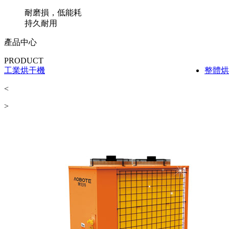
耐磨損，低能耗
持久耐用
產品中心
PRODUCT
整體烘干機
分體烘
<
>