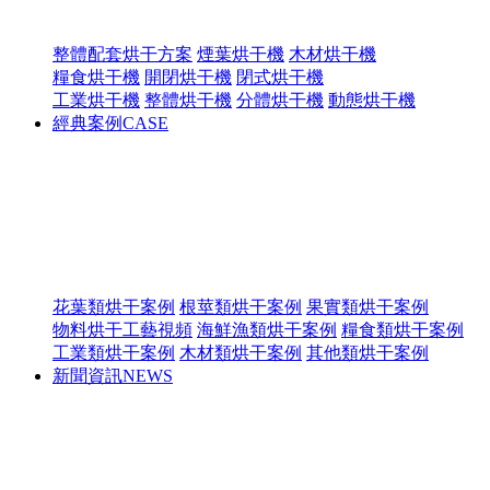
整體配套烘干方案
煙葉烘干機
木材烘干機
糧食烘干機
開閉烘干機
閉式烘干機
工業烘干機
整體烘干機
分體烘干機
動態烘干機
經典案例
CASE
花葉類烘干案例
根莖類烘干案例
果實類烘干案例
物料烘干工藝視頻
海鮮漁類烘干案例
糧食類烘干案例
工業類烘干案例
木材類烘干案例
其他類烘干案例
新聞資訊
NEWS