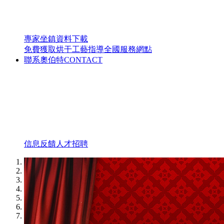
專家坐鎮
資料下載
免費獲取烘干工藝指導
全國服務網點
聯系奧伯特
CONTACT
信息反饋
人才招聘
1
2
3
4
5
6
7