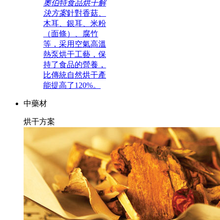
奧伯特食品烘干解
決方案
針對香菇、
木耳、銀耳、米粉
（面條）、腐竹
等，采用空氣高溫
熱泵烘干工藝，保
持了食品的營養，
比傳統自然烘干產
能提高了120%。
中藥材
烘干方案