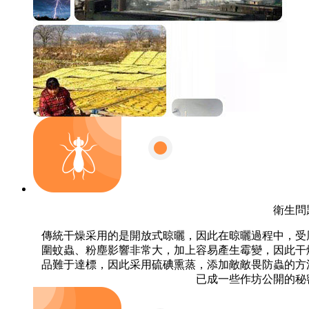
衛生問
傳統干燥采用的是開放式晾曬，因此在晾曬過程中，受
圍蚊蟲、粉塵影響非常大，加上容易產生霉變，因此干
品難于達標，因此采用硫碘熏蒸，添加敵敵畏防蟲的方
已成一些作坊公開的秘