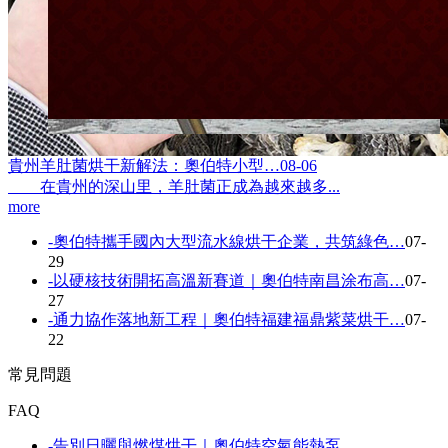
貴州羊肚菌烘干新解法：奧伯特小型…
08-06
在貴州的深山里，羊肚菌正成為越來越多...
more
-
奧伯特攜手國內大型流水線烘干企業，共筑綠色…
07-
29
-
以硬核技術開拓高溫新賽道｜奧伯特南昌涂布高…
07-
27
-
通力協作落地新工程｜奧伯特福建福鼎紫菜烘干…
07-
22
常見問題
FAQ
-
告別日曬與燃煤烘干｜奧伯特空氣能熱泵…