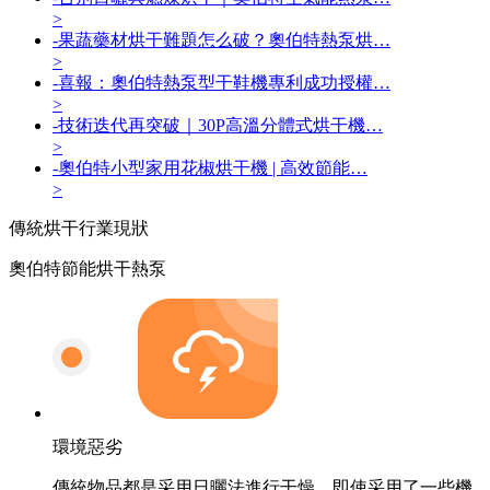
>
-
果蔬藥材烘干難題怎么破？奧伯特熱泵烘…
>
-
喜報：奧伯特熱泵型干鞋機專利成功授權…
>
-
技術迭代再突破｜30P高溫分體式烘干機…
>
-
奧伯特小型家用花椒烘干機 | 高效節能…
>
傳統烘干
行業現狀
奧伯特節能烘干熱泵
環境惡劣
傳統物品都是采用日曬法進行干燥，即使采用了一些機