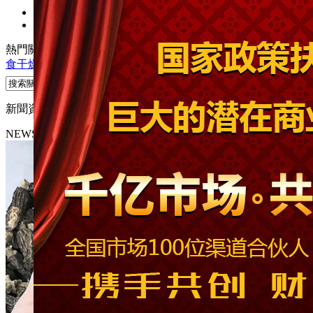
熱門關鍵詞：
熱泵烘干機
熱泵干燥機
煙葉干燥機
木材干燥機
糧
食干燥機
新聞資訊
NEWS