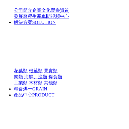
公司簡介
企業文化
榮譽資質
發展歷程
生產車間
視頻中心
解決方案
SOLUTION
花葉類
根莖類
果實類
肉類
海鮮、漁類
糧食類
工業類
木材類
其他類
糧食烘干
GRAIN
產品中心
PRODUCT