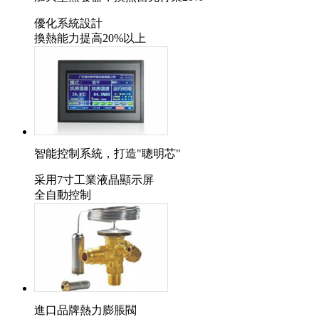
優化系統設計
換熱能力提高20%以上
智能控制系統，打造"聰明芯"
采用7寸工業液晶顯示屏
全自動控制
進口品牌熱力膨脹閥