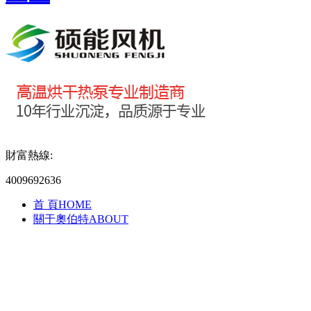
財富熱線:
4009692636
首 頁
HOME
關于奧伯特
ABOUT