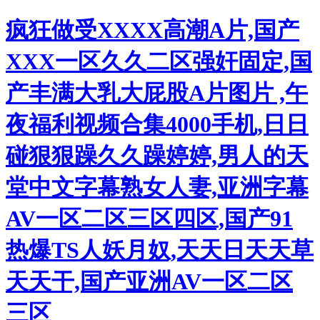
疯狂做受XXXX高潮A片,国产
XXX一区久久二区强奸固定,国
产丰满大乳大屁股A片图片 ,午
夜福利视频合集4000手机,日日
碰狠狠躁久久躁婷婷,男人的天
堂中文字幕熟女人妻,亚洲字幕
AV一区二区三区四区,国产91
热爆TS人妖月奴,天天日天天草
天天干,国产亚洲AV一区二区
三区